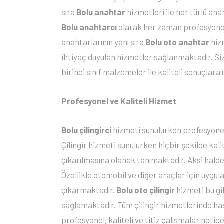
sıra
Bolu anahtar
hizmetleri ile her türlü an
Bolu anahtarcı
olarak her zaman profesyonel 
anahtarlarının yanı sıra
Bolu oto anahtar
hizm
ihtiyaç duyulan hizmetler sağlanmaktadır. S
birinci sınıf malzemeler ile kaliteli sonuçlara 
Profesyonel ve Kaliteli Hizmet
Bolu çilingirci
hizmeti sunulurken profesyonel
Çilingir hizmeti sunulurken hiçbir şekilde ka
çıkarılmasına olanak tanımaktadır. Aksi hald
Özellikle otomobil ve diğer araçlar için uygula
çıkarmaktadır.
Bolu oto çilingir
hizmeti bu gi
sağlamaktadır. Tüm çilingir hizmetlerinde h
profesyonel, kaliteli ve titiz çalışmalar net