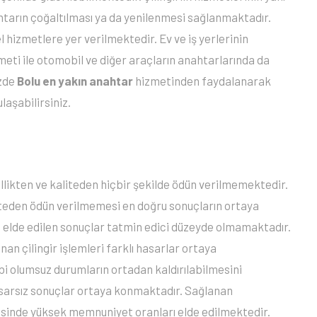
ahtarın çoğaltılması ya da yenilenmesi sağlanmaktadır.
hizmetlere yer verilmektedir. Ev ve iş yerlerinin
eti ile otomobil ve diğer araçların anahtarlarında da
izde
Bolu en yakın anahtar
hizmetinden faydalanarak
ulaşabilirsiniz.
likten ve kaliteden hiçbir şekilde ödün verilmemektedir.
liteden ödün verilmemesi en doğru sonuçların ortaya
e elde edilen sonuçlar tatmin edici düzeyde olmamaktadır.
nan çilingir işlemleri farklı hasarlar ortaya
bi olumsuz durumların ortadan kaldırılabilmesini
asarsız sonuçlar ortaya konmaktadır. Sağlanan
icesinde yüksek memnuniyet oranları elde edilmektedir.