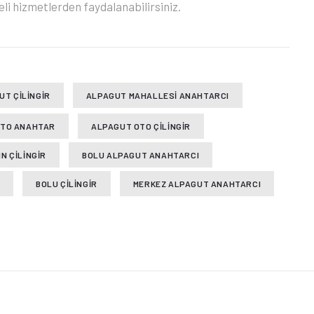
iteli hizmetlerden faydalanabilirsiniz.
UT ÇILINGIR
ALPAGUT MAHALLESI ANAHTARCI
OTO ANAHTAR
ALPAGUT OTO ÇILINGIR
N ÇILINGIR
BOLU ALPAGUT ANAHTARCI
I
BOLU ÇILINGIR
MERKEZ ALPAGUT ANAHTARCI