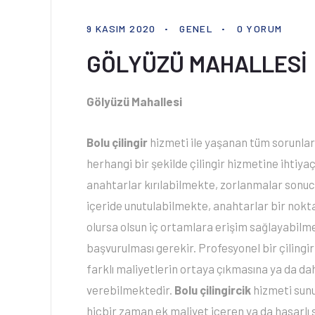
9 KASIM 2020
GENEL
0 YORUM
GÖLYÜZÜ MAHALLESİ
Gölyüzü Mahallesi
Bolu çilingir
hizmeti ile yaşanan tüm sorunlar
herhangi bir şekilde çilingir hizmetine ihtiya
anahtarlar kırılabilmekte, zorlanmalar sonuc
içeride unutulabilmekte, anahtarlar bir nokt
olursa olsun iç ortamlara erişim sağlayabilme
başvurulması gerekir. Profesyonel bir çiling
farklı maliyetlerin ortaya çıkmasına ya da da
verebilmektedir.
Bolu çilingircik
hizmeti sun
hiçbir zaman ek maliyet içeren ya da hasarlı 