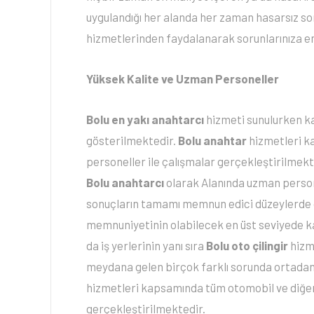
uygulandığı her alanda her zaman hasarsız so
hizmetlerinden faydalanarak sorunlarınıza en
Yüksek Kalite ve Uzman Personeller
Bolu en yakı anahtarcı
hizmeti sunulurken k
gösterilmektedir.
Bolu anahtar
hizmetleri k
personeller ile çalışmalar gerçekleştirilmekt
Bolu anahtarcı
olarak Alanında uzman person
sonuçların tamamı memnun edici düzeylerde 
memnuniyetinin olabilecek en üst seviyede ka
da iş yerlerinin yanı sıra
Bolu
oto çilingir
hizm
meydana gelen birçok farklı sorunda ortadan
hizmetleri kapsamında tüm otomobil ve diğer 
gerçekleştirilmektedir.