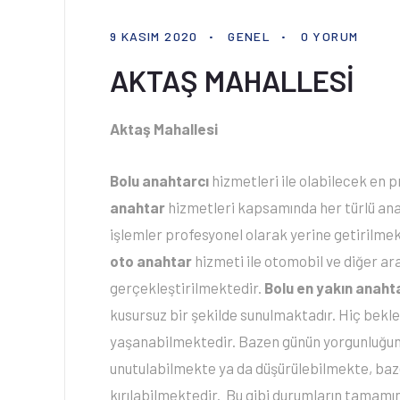
9 KASIM 2020
GENEL
0 YORUM
AKTAŞ MAHALLESİ
Aktaş Mahallesi
Bolu anahtarcı
hizmetleri ile olabilecek en 
anahtar
hizmetleri kapsamında her türlü anah
işlemler profesyonel olarak yerine getirilmekt
oto anahtar
hizmeti ile otomobil ve diğer ar
gerçekleştirilmektedir.
Bolu en yakın anaht
kusursuz bir şekilde sunulmaktadır. Hiç beklen
yaşanabilmektedir. Bazen günün yorgunluğunun
unutulabilmekte ya da düşürülebilmekte, baze
kırılabilmektedir. Bu gibi durumların tamamın