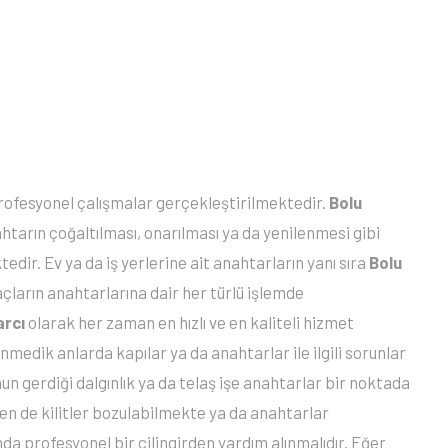
profesyonel çalışmalar gerçekleştirilmektedir.
Bolu
tarın çoğaltılması, onarılması ya da yenilenmesi gibi
edir. Ev ya da iş yerlerine ait anahtarların yanı sıra
Bolu
açların anahtarlarına dair her türlü işlemde
arcı
olarak her zaman en hızlı ve en kaliteli hizmet
medik anlarda kapılar ya da anahtarlar ile ilgili sorunlar
 gerdiği dalgınlık ya da telaş işe anahtarlar bir noktada
n de kilitler bozulabilmekte ya da anahtarlar
da profesyonel bir çilingirden yardım alınmalıdır. Eğer