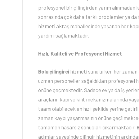
profesyonel bir çilingirden yarım alınmadan kap
sonrasında çok daha farklı problemler ya da f
hizmeti aktaş mahallesinde yaşanan her kapı ya
yardımı sağlamaktadır.
Hızlı, Kaliteli ve Profesyonel Hizmet
Bolu çilingirci
hizmeti sunulurken her zaman a
uzman personeller sağaldıkları profesyonel hiz
önüne geçmektedir. Sadece ev ya da iş yerler
araçların kapı ve kilit mekanizmalarında ya
taamı olabilecek en hızlı şekilde yerine geti
zaman kaybı yaşatmasının önüne geçilmektedir
tamamen hasarsız sonuçları çıkarmaktadır.
B
adımlar sayesinde çilingir hizmetinin ardından