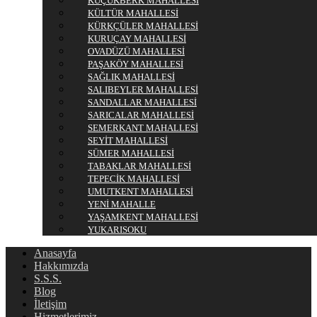
KÜÇÜKBERK MAHALLESİ
KÜLTÜR MAHALLESİ
KÜRKÇÜLER MAHALLESİ
KURUÇAY MAHALLESİ
OVADÜZÜ MAHALLESİ
PAŞAKÖY MAHALLESİ
SAĞLIK MAHALLESİ
SALIBEYLER MAHALLESİ
SANDALLAR MAHALLESİ
SARICALAR MAHALLESİ
SEMERKANT MAHALLESİ
SEYİT MAHALLESİ
SÜMER MAHALLESİ
TABAKLAR MAHALLESİ
TEPECİK MAHALLESİ
UMUTKENT MAHALLESİ
YENİ MAHALLE
YAŞAMKENT MAHALLESİ
YUKARISOKU
Anasayfa
Hakkımızda
S.S.S.
Blog
İletişim
Hizmetlerimiz