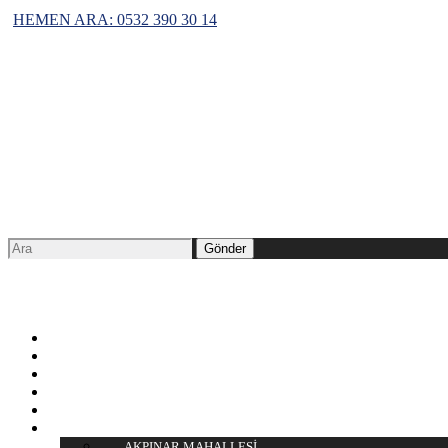
HEMEN ARA: 0532 390 30 14
Menü
Anasayfa
Hakkımızda
S.S.S.
Blog
İletişim
Hizmetlerimiz
AKPINAR MAHALLESİ