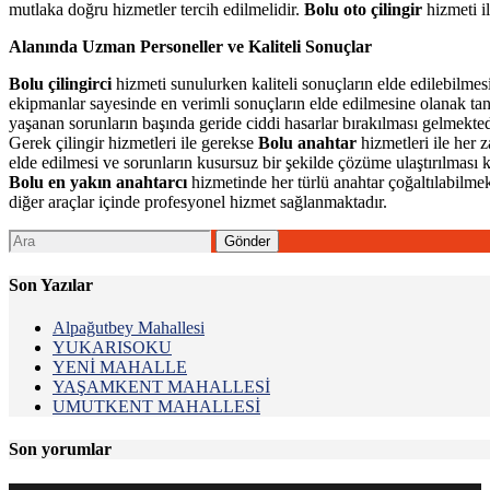
mutlaka doğru hizmetler tercih edilmelidir.
Bolu oto çilingir
hizmeti i
Alanında Uzman Personeller ve Kaliteli Sonuçlar
Bolu çilingirci
hizmeti sunulurken kaliteli sonuçların elde edilebilme
ekipmanlar sayesinde en verimli sonuçların elde edilmesine olanak tanı
yaşanan sorunların başında geride ciddi hasarlar bırakılması gelmekte
Gerek çilingir hizmetleri ile gerekse
Bolu anahtar
hizmetleri ile her 
elde edilmesi ve sorunların kusursuz bir şekilde çözüme ulaştırılması
Bolu en yakın anahtarcı
hizmetinde her türlü anahtar çoğaltılabilmek
diğer araçlar içinde profesyonel hizmet sağlanmaktadır.
Son Yazılar
Alpağutbey Mahallesi
YUKARISOKU
YENİ MAHALLE
YAŞAMKENT MAHALLESİ
UMUTKENT MAHALLESİ
Son yorumlar