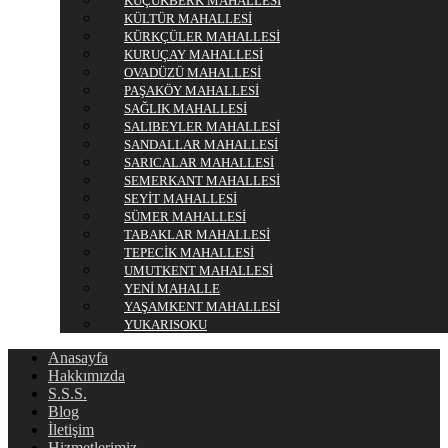
KÜÇÜKBERK MAHALLESİ
KÜLTÜR MAHALLESİ
KÜRKÇÜLER MAHALLESİ
KURUÇAY MAHALLESİ
OVADÜZÜ MAHALLESİ
PAŞAKÖY MAHALLESİ
SAĞLIK MAHALLESİ
SALIBEYLER MAHALLESİ
SANDALLAR MAHALLESİ
SARICALAR MAHALLESİ
SEMERKANT MAHALLESİ
SEYİT MAHALLESİ
SÜMER MAHALLESİ
TABAKLAR MAHALLESİ
TEPECİK MAHALLESİ
UMUTKENT MAHALLESİ
YENİ MAHALLE
YAŞAMKENT MAHALLESİ
YUKARISOKU
Anasayfa
Hakkımızda
S.S.S.
Blog
İletişim
Hizmetlerimiz