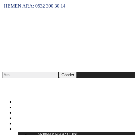
HEMEN ARA: 0532 390 30 14
Menü
Anasayfa
Hakkımızda
S.S.S.
Blog
İletişim
Hizmetlerimiz
AKPINAR MAHALLESİ