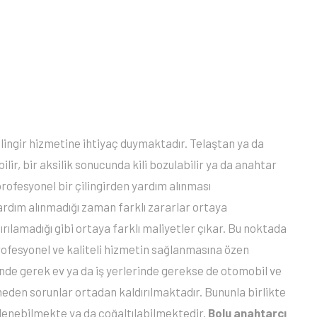
lingir hizmetine ihtiyaç duymaktadır. Telaştan ya da
ir, bir aksilik sonucunda kili bozulabilir ya da anahtar
 profesyonel bir çilingirden yardım alınması
ardım alınmadığı zaman farklı zararlar ortaya
ılamadığı gibi ortaya farklı maliyetler çıkar. Bu noktada
ofesyonel ve kaliteli hizmetin sağlanmasına özen
de gerek ev ya da iş yerlerinde gerekse de otomobil ve
lmeden sorunlar ortadan kaldırılmaktadır. Bununla birlikte
ilenebilmekte ya da çoğaltılabilmektedir.
Bolu anahtarcı