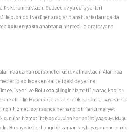
lik korunmaktadır. Sadece ev ya da iş yerleri
i ile otomobil ve diğer araçların anahtarlarlarında da
izde
bolu en yakın anahtarcı
hizmeti ile profesyonel
 alanında uzman personeller görev almaktadır. Alanında
etleri olabilecek en kaliteli şekilde yerine
m ev, iş yeri ve
Bolu oto çilingir
hizmeti ile araç kapıları
adan kaldırılır. Hasarsız, hızlı ve pratik çözümler sayesinde
lingir hizmeti sonrasında herhangi bir farklı maliyet
k sunulan hizmet ihtiyaç duyulan her an ihtiyaç duyulduğu
ktadır. Bu sayede herhangi bir zaman kaybı yaşanmasının da